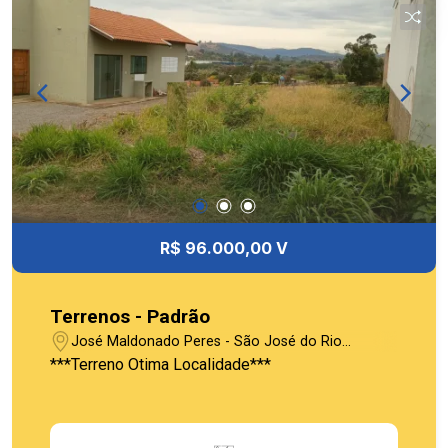
R$ 96.000,00 V
Terrenos - Padrão
José Maldonado Peres - São José do Rio
Pardo/SP
***Terreno Otima Localidade***