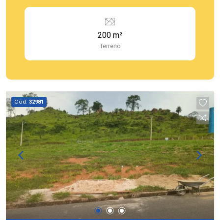
200 m²
Terreno
Cód.
32981