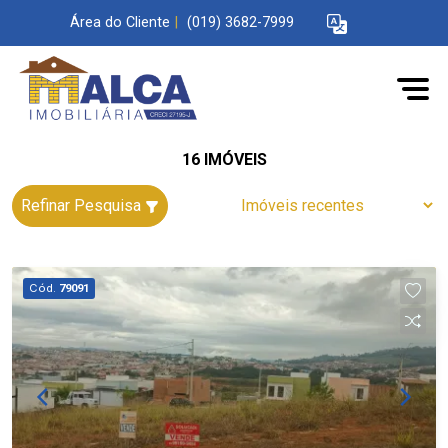
Área do Cliente
|
(019) 3682-7999
16 IMÓVEIS
Refinar Pesquisa
Cód.
79091