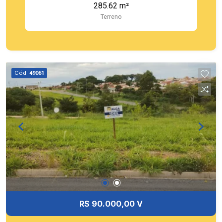
285.62 m²
Terreno
Cód.
49061
R$ 90.000,00 V