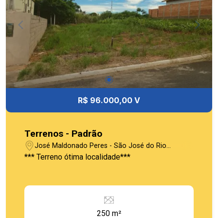
R$ 96.000,00 V
Terrenos - Padrão
José Maldonado Peres - São José do Rio
Pardo/SP
*** Terreno ótima localidade***
250 m²