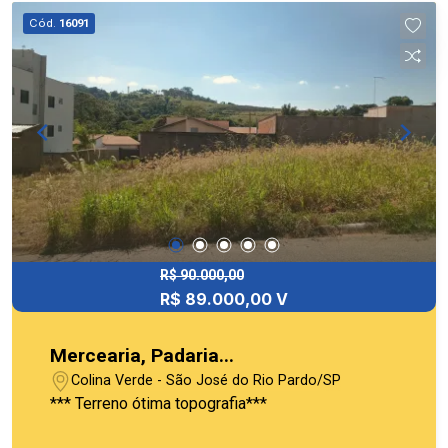
Cód.
16091
R$ 90.000,00
R$ 89.000,00 V
Mercearia, Padaria...
Colina Verde - São José do Rio Pardo/SP
*** Terreno ótima topografia***