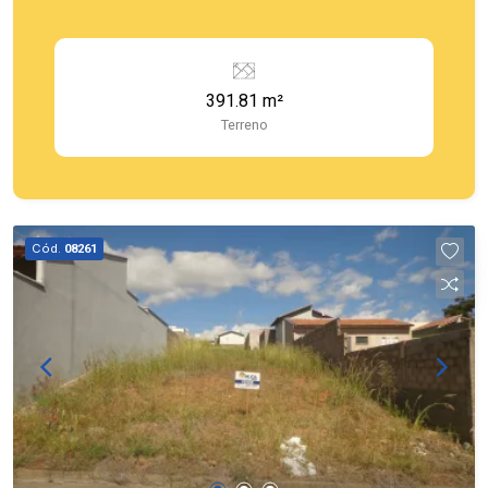
391.81 m²
Terreno
Cód.
08261