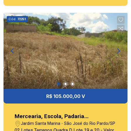
Cód.
72251
R$ 105.000,00 V
Mercearia, Escola, Padaria...
Jardim Santa Marina - São José do Rio Pardo/SP
02 Lotes Terrenos Quadra D Lote 19 e 20 - Valor