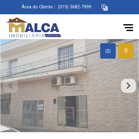
Área do Cliente
|
(019) 3682-7999