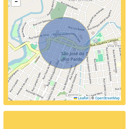
−
Leaflet
|
©
OpenStreetMap