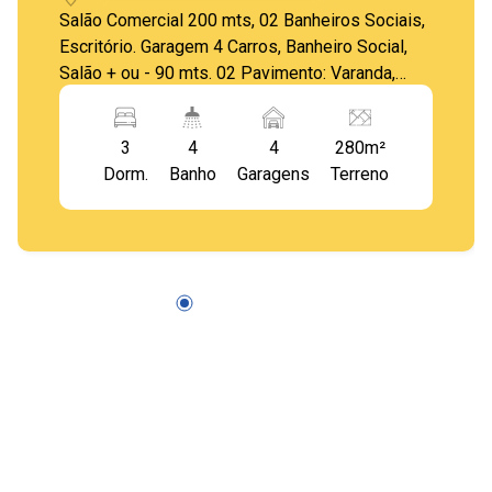
Salão Comercial 200 mts, 02 Banheiros Sociais,
Escritório. Garagem 4 Carros, Banheiro Social,
Salão + ou - 90 mts. 02 Pavimento: Varanda,
Sala de Estar, Sala de Jantar, Cozinha Planejada,
03 Dormitórios( sendo 01 Suíte, todos com
3
4
4
280m²
Armário Planejado), Banheiro Social, Cozinha
Dorm.
Banho
Garagens
Terreno
Externa, Área de Serviço, Banheiro Social
Externo, Quintal.