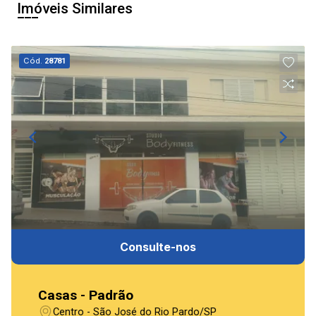
Imóveis Similares
Cód.
28781
Consulte-nos
Casas - Padrão
Centro - São José do Rio Pardo/SP