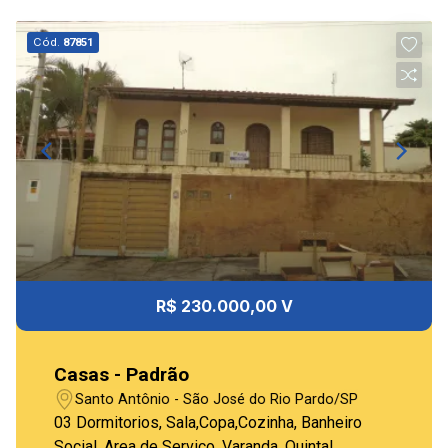
Cód.
87851
R$ 230.000,00 V
Casas - Padrão
Santo Antônio - São José do Rio Pardo/SP
03 Dormitorios, Sala,Copa,Cozinha, Banheiro
Social, Area de Serviço, Varanda, Quintal,