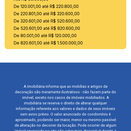
De 120.001,00 até R$ 220.800,00
De 220.801,00 até R$ 320.600,00
De 320.601,00 até R$ 520.600,00
De 520.601,00 até R$ 820.600,00
De 80.001,00 até R$ 120.000,00
De 820.601,00 até R$ 1.500.000,00
A Imobiliária informa que as mobílias e artigos de
decoração são meramente ilustrativos - não fazem parte do
imóvel, exceto nos casos de imóveis mobiliados. A
imobiliária se reserva o direito de alterar qualquer
informação referente aos valores e dados de seus imóveis
sem aviso prévio. O valor anunciado do condomínio é
aproximado, podendo ser maior, menor ou mesmo passível
de alteração no decorrer da locação. Pode ocorrer de algum
imóvel anunciado no site não estar mais disponível devido à