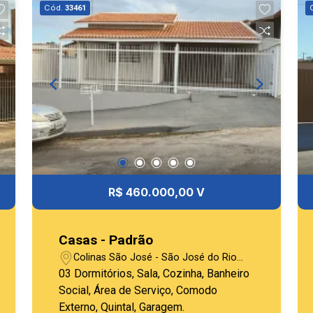
Cód.
33461
R$ 460.000,00 V
Casas - Padrão
Colinas São José - São José do Rio
Pardo/SP
03 Dormitórios, Sala, Cozinha, Banheiro
Social, Área de Serviço, Comodo
Externo, Quintal, Garagem.