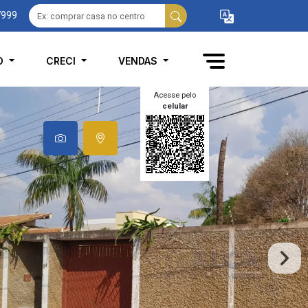
7999
O
CRECI
VENDAS
Acesse pelo
celular