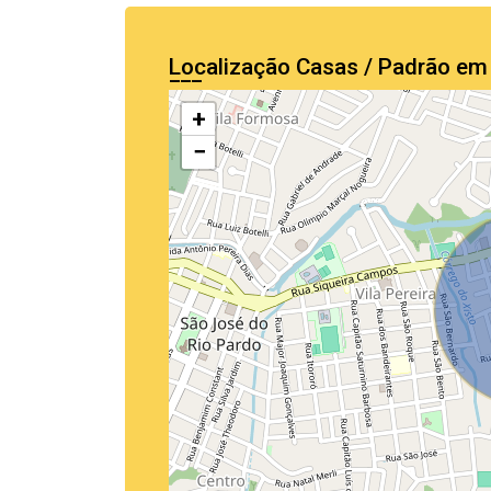
Localização Casas / Padrão em
+
−