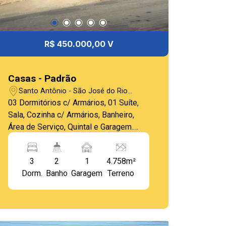
R$ 450.000,00 V
Casas - Padrão
Santo Antônio - São José do Rio
Pardo/SP
03 Dormitórios c/ Armários, 01 Suíte,
Sala, Cozinha c/ Armários, Banheiro,
Área de Serviço, Quintal e Garagem.
Casa Ampla com Ótima Localização. ***
Imóvel Recebeu Nova Pintura (Parte
3
2
1
4.758m²
Interna) ***
Dorm.
Banho
Garagem
Terreno