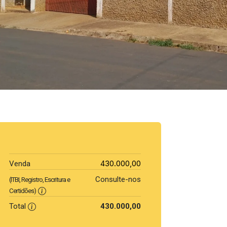
430.000,00
Venda
Consulte-nos
(ITBI, Registro, Escritura e
Certidões)
Total
430.000,00