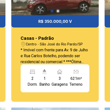
R$ 350.000,00 V
Casas - Padrão
Centro - São José do Rio Pardo/SP
* Imóvel com frente para Av. 9 de Julho
e Rua Carlos Botelho, podendo ser
residencial ou comercial * ***Ótima
localização***
2
1
3
621m²
Dorm.
Banho
Garagens
Terreno