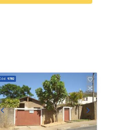
Cód.
9782