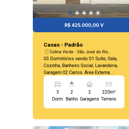
R$ 425.000,00 V
Casas - Padrão
Colina Verde - São José do Rio
Pardo/SP
03 Dormitórios sendo 01 Suíte, Sala,
Cozinha, Banheiro Social, Lavanderia,
Garagem 02 Carros. Área Externa:
Varanda c/ Churrasqueira, Banheiro
Social c/ Dormitório.
3
2
2
220m²
Dorm.
Banho
Garagens
Terreno