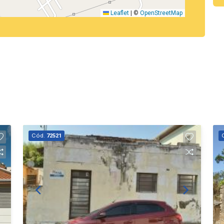
Leaflet
|
©
OpenStreetMap
Cód.
72521