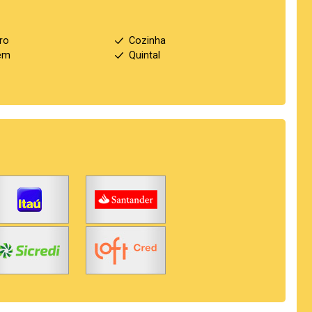
ro
Cozinha
em
Quintal