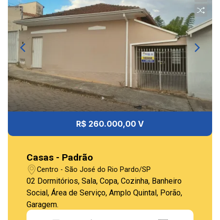
R$ 260.000,00 V
Casas - Padrão
Centro - São José do Rio Pardo/SP
02 Dormitórios, Sala, Copa, Cozinha, Banheiro
Social, Área de Serviço, Amplo Quintal, Porão,
Garagem.