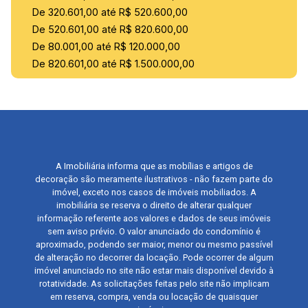
De 320.601,00 até R$ 520.600,00
De 520.601,00 até R$ 820.600,00
De 80.001,00 até R$ 120.000,00
De 820.601,00 até R$ 1.500.000,00
A Imobiliária informa que as mobílias e artigos de
decoração são meramente ilustrativos - não fazem parte do
imóvel, exceto nos casos de imóveis mobiliados. A
imobiliária se reserva o direito de alterar qualquer
informação referente aos valores e dados de seus imóveis
sem aviso prévio. O valor anunciado do condomínio é
aproximado, podendo ser maior, menor ou mesmo passível
de alteração no decorrer da locação. Pode ocorrer de algum
imóvel anunciado no site não estar mais disponível devido à
rotatividade. As solicitações feitas pelo site não implicam
em reserva, compra, venda ou locação de quaisquer