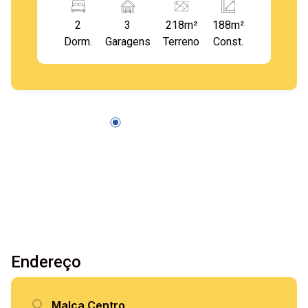
2
3
218m²
188m²
Dorm.
Garagens
Terreno
Const.
Endereço
Malca Centro