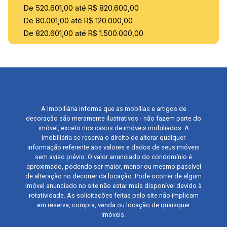
De 520.601,00 até R$ 820.600,00
De 80.001,00 até R$ 120.000,00
De 820.601,00 até R$ 1.500.000,00
A Imobiliária informa que as mobílias e artigos de
decoração são meramente ilustrativos - não fazem parte do
imóvel, exceto nos casos de imóveis mobiliados. A
imobiliária se reserva o direito de alterar qualquer
informação referente aos valores e dados de seus imóveis
sem aviso prévio. O valor anunciado do condomínio é
aproximado, podendo ser maior, menor ou mesmo passível
de alteração no decorrer da locação. Pode ocorrer de algum
imóvel anunciado no site não estar mais disponível devido à
rotatividade. As solicitações feitas pelo site não implicam
em reserva, compra, venda ou locação de quaisquer
imóveis.