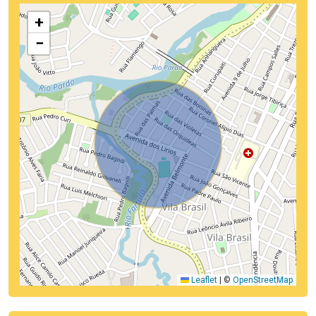
+
−
Leaflet
|
©
OpenStreetMap