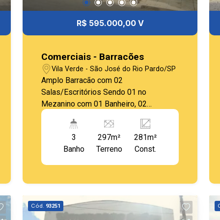
R$ 595.000,00 V
Comerciais - Barracões
Vila Verde - São José do Rio Pardo/SP
Amplo Barracão com 02
Salas/Escritórios Sendo 01 no
Mezanino com 01 Banheiro, 02
Banheiros na Parte Térrea, Área para
Cozinha/Copa, Área Livre Externa e
3
297m²
281m²
Estacionamento Frontal. Ótima
Banho
Terreno
Const.
Localização.
Cód.
93251