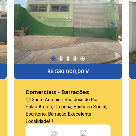
R$ 530.000,00 V
Comerciais - Barracões
Santo Antônio - São José do Rio
Pardo/SP
Salão Amplo, Cozinha, Banheiro Social,
Escritorio. Barração Execelente
Localidade!!!