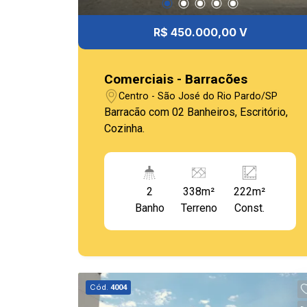
R$ 450.000,00 V
Comerciais - Barracões
Centro - São José do Rio Pardo/SP
Barracão com 02 Banheiros, Escritório,
Cozinha.
2
338m²
222m²
Banho
Terreno
Const.
Cód.
4004