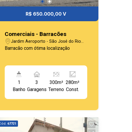
R$ 650.000,00 V
Comerciais - Barracões
Jardim Aeroporto - São José do Rio
Pardo/SP
Barracão com ótima localização
1
3
300m²
280m²
Banho
Garagens
Terreno
Const.
Cód.
67721