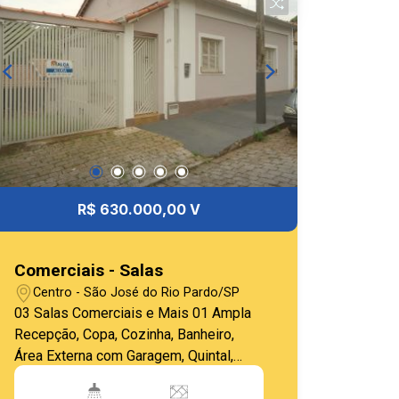
R$ 630.000,00 V
Comerciais - Salas
Centro - São José do Rio Pardo/SP
03 Salas Comerciais e Mais 01 Ampla
Recepção, Copa, Cozinha, Banheiro,
Área Externa com Garagem, Quintal,
Área de Serviço, Amplo Porão com
Garagem, Edícula com 01 Sala para