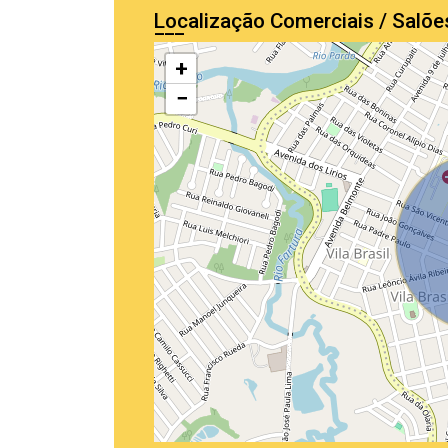
Localização Comerciais / Salõ
+
−