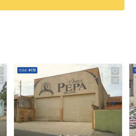
Cód.
4172