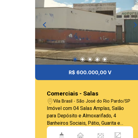
R$ 600.000,00 V
Comerciais - Salas
Vila Brasil - São José do Rio Pardo/SP
Imóvel com 04 Salas Amplas, Salão
para Depósito e Almoxarifado, 4
Banheiros Sociais, Pátio, Guarita e
Estacionamento Interno e Externo. Pav.
Térreo: Grande área de pátio coberto e