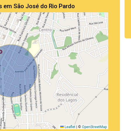
es em São José do Rio Pardo
Leaflet
|
©
OpenStreetMap