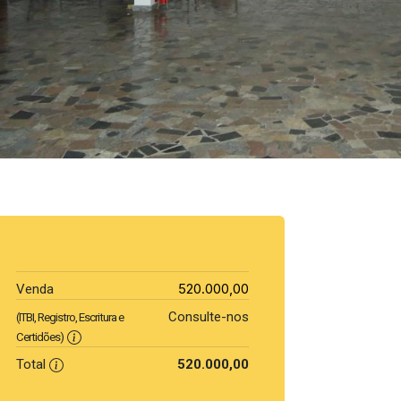
520.000,00
Venda
Consulte-nos
(ITBI, Registro, Escritura e
Certidões)
Total
520.000,00