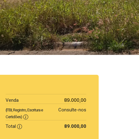
89.000,00
Venda
Consulte-nos
(ITBI, Registro, Escritura e
Certidões)
Total
89.000,00