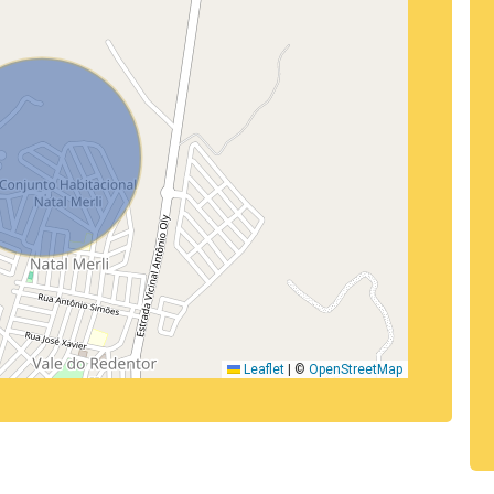
Leaflet
|
©
OpenStreetMap