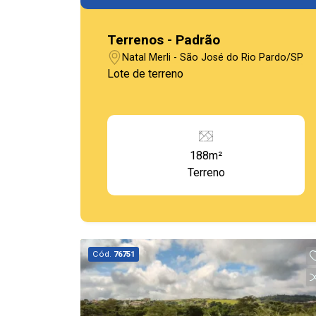
Terrenos - Padrão
Natal Merli - São José do Rio Pardo/SP
Lote de terreno
188m²
Terreno
Cód.
76751