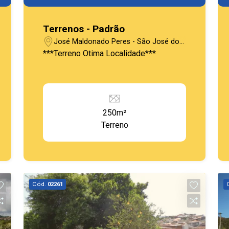
Terrenos - Padrão
José Maldonado Peres - São José do
Rio Pardo/SP
***Terreno Otima Localidade***
250m²
Terreno
Cód.
02261