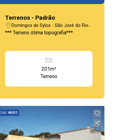
Terrenos - Padrão
Domingos de Sylos - São José do Rio
Pardo/SP
*** Terreno ótima topografia***
201m²
Terreno
Cód.
46151