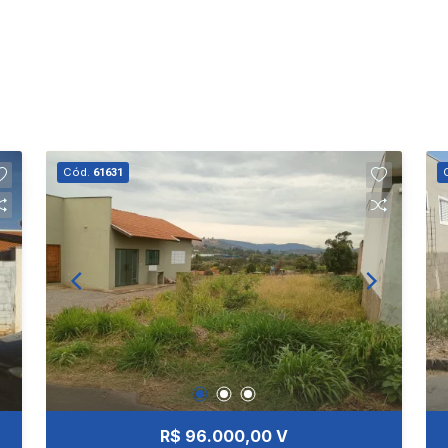
Cód.
61631
R$ 96.000,00 V