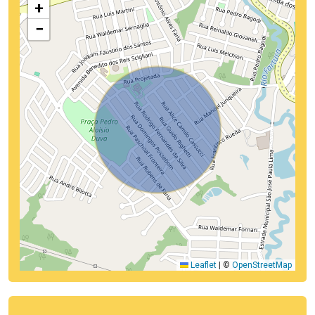
+
−
Leaflet
|
©
OpenStreetMap