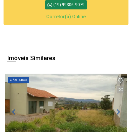
(19) 99306-9079
Corretor(a) Online
Imóveis Similares
Cód.
61631